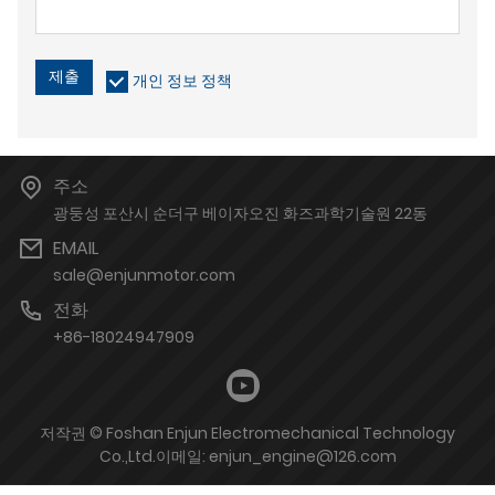
제출
개인 정보 정책
주소
광둥성 포산시 순더구 베이자오진 화즈과학기술원 22동
EMAIL
sale@enjunmotor.com
전화
+86-18024947909
저작권 © Foshan Enjun Electromechanical Technology
Co.,Ltd.이메일: enjun_engine@126.com