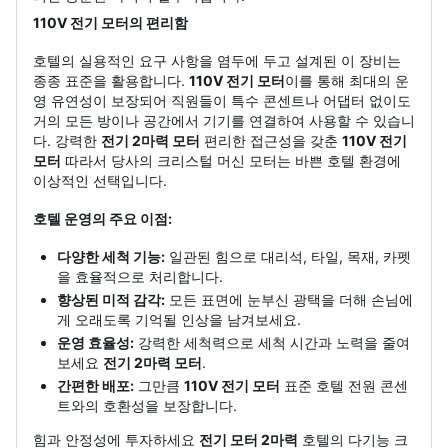
110V 전기 모터의 편리함
호텔의 실용적인 요구 사항을 염두에 두고 설계된 이 장비는
종종 표준을 활용합니다.
110V 전기 모터
이를 통해 최대의 운
영 유연성이 보장되어 직원들이 특수 콘센트나 어댑터 없이도
거의 모든 방이나 공간에서 기기를 연결하여 사용할 수 있습니
다. 강력한
전기 2마력 모터
편리한 접근성을 갖춘
110V 전기
모터
따라서 당사의 크리스털 머신 모터는 바쁜 호텔 환경에
이상적인 선택입니다.
호텔 운영의 주요 이점:
다양한 세척 기능:
일관된 힘으로 대리석, 타일, 목재, 카펫
을 효율적으로 처리합니다.
향상된 미적 감각:
모든 표면에 눈부신 광택을 더해 손님에
게 오래도록 기억될 인상을 남겨보세요.
운영 효율성:
강력한 세척력으로 세척 시간과 노력을 줄여
보세요
전기 2마력 모터
.
간편한 배포:
그만큼
110V 전기 모터
표준 호텔 전원 콘센
트와의 호환성을 보장합니다.
힘과 안정성에 투자하세요
전기 모터 2마력
호텔의 다기능 크