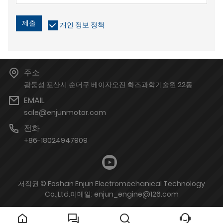
제출
개인 정보 정책
주소
광둥성 포산시 순더구 베이자오진 화즈과학기술원 22동
EMAIL
sale@enjunmotor.com
전화
+86-18024947909
저작권 © Foshan Enjun Electromechanical Technology
Co.,Ltd.이메일: enjun_engine@126.com