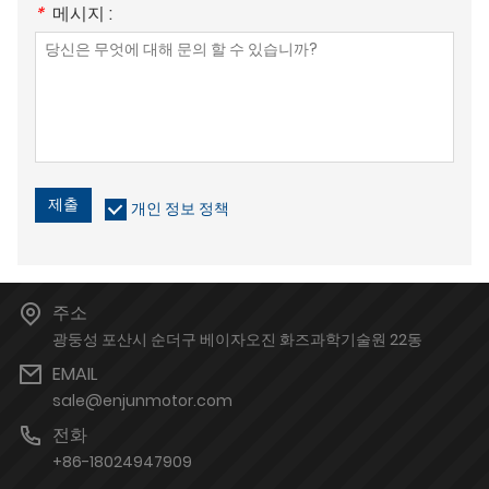
*
메시지 :
제출
개인 정보 정책
주소
광둥성 포산시 순더구 베이자오진 화즈과학기술원 22동
EMAIL
sale@enjunmotor.com
전화
+86-18024947909