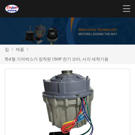
집
>
제품
>
154형 기어박스가 장착된 1.5HP 전기 모터, 사각 세척기용