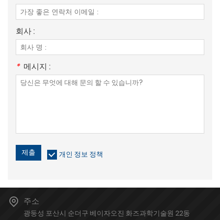
회사 :
*
메시지 :
제출
개인 정보 정책
주소
광둥성 포산시 순더구 베이자오진 화즈과학기술원 22동