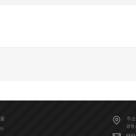
품
주소
광둥
터
EMA