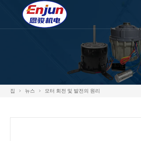
집
>
뉴스
>
모터 회전 및 발전의 원리