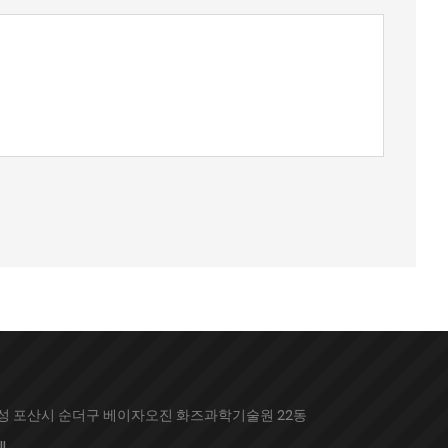
성 포산시 순더구 베이자오진 화즈과학기술원 22동
IL