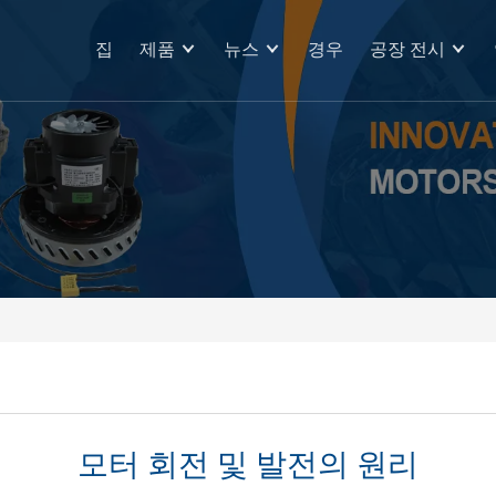
집
제품
뉴스
경우
공장 전시
모터 회전 및 발전의 원리