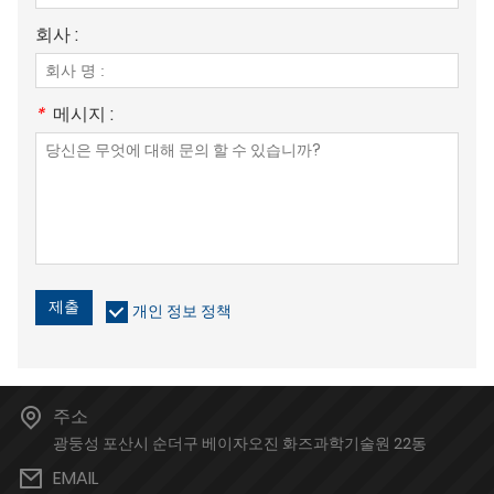
회사 :
*
메시지 :
제출
개인 정보 정책
주소
광둥성 포산시 순더구 베이자오진 화즈과학기술원 22동
EMAIL