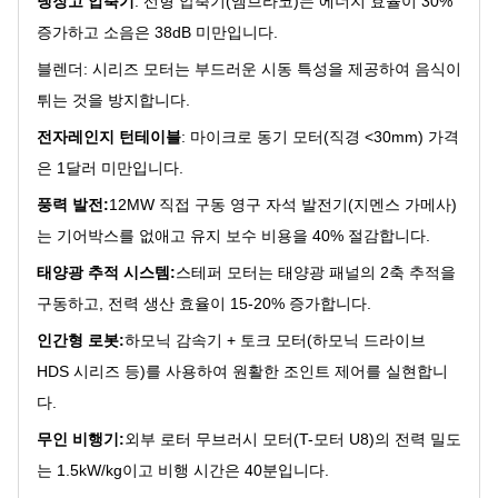
냉장고 압축기
: 선형 압축기(엠브라코)는 에너지 효율이 30%
증가하고 소음은 38dB 미만입니다.
블렌더: 시리즈 모터는 부드러운 시동 특성을 제공하여 음식이
튀는 것을 방지합니다.
전자레인지 턴테이블
: 마이크로 동기 모터(직경 <30mm) 가격
은 1달러 미만입니다.
풍력 발전:
12MW 직접 구동 영구 자석 발전기(지멘스 가메사)
는 기어박스를 없애고 유지 보수 비용을 40% 절감합니다.
태양광 추적 시스템:
스테퍼 모터는 태양광 패널의 2축 추적을
구동하고, 전력 생산 효율이 15-20% 증가합니다.
인간형 로봇:
하모닉 감속기 + 토크 모터(하모닉 드라이브
HDS 시리즈 등)를 사용하여 원활한 조인트 제어를 실현합니
다.
무인 비행기:
외부 로터 무브러시 모터(T-모터 U8)의 전력 밀도
는 1.5kW/kg이고 비행 시간은 40분입니다.