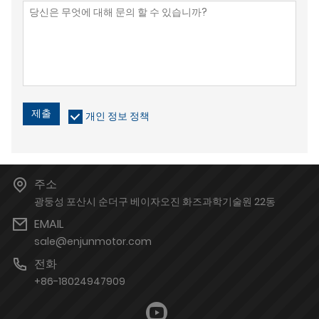
제출
개인 정보 정책
주소
광둥성 포산시 순더구 베이자오진 화즈과학기술원 22동
EMAIL
sale@enjunmotor.com
전화
+86-18024947909